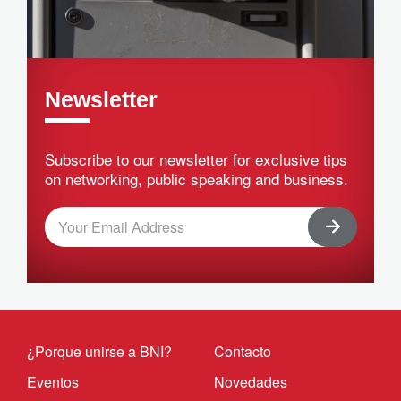
Newsletter
Subscribe to our newsletter for exclusive tips
on networking, public speaking and business.
¿Porque unirse a BNI?
Contacto
Eventos
Novedades