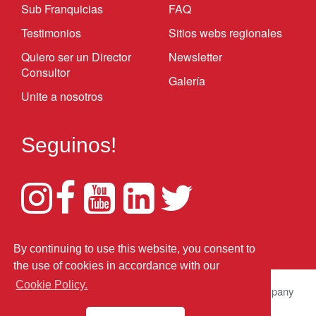
Sub Franquicias
FAQ
Testimonios
Sitios webs regionales
Quiero ser un Director
Newsletter
Consultor
Galería
Unite a nosotros
Seguinos!
Descargar Formulario de Candidatura 2020
By continuing to use this website, you consent to
the use of cookies in accordance with our
Cookie Policy.
© 2026 BNI Global LLC.
All Rights Reserved. All company
names, product names logos included here may be